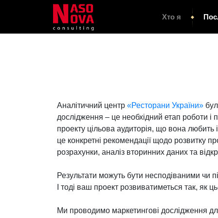
Хто я
Пос
Аналітичний центр
«Ресторани України»
бул
дослідження – це необхідний етап роботи і 
проекту цільова аудиторія, що вона любить і
це конкретні рекомендації щодо розвитку про
розрахунки, аналіз вторинних даних та відк
Результати можуть бути несподіваними чи пі
І тоді ваш проект розвиватиметься так, як ц
Ми проводимо маркетингові дослідження для 