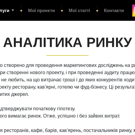
луги
Мої проекти
Мої статті
Контакти
АНАЛІТИКА РИНКУ
о створено для проведення маркетингових досліджень на р
при створенні нового проекту, і при проведенні аудиту прац
 не любить, на що витрачає гроші і до яких конкурентів ход
екту ресторану, кав'ярні, готелю чи фуд-бізнесу. Ці результ
ритих джерел.
дтверджувати початкову гіпотезу.
ього вимагає ринок. Отже, успішно і без зайвих витрат.
ресторанів, кафе, барів, кав'ярень, постачальників ринку,