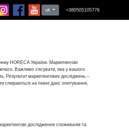
uk
+380505105776
инку HORECA України. Маркетингові
юючого. Важливо з'ясувати, яка у вашого
ить. Результат маркетингових досліджень –
ати спираються на певні дані: опитування,
 маркетингові дослідження споживачів та